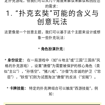
定扑克游戏，但我们可以从几个角度来解读来解读和回应您
的需求：
1. “扑克玄奘”可能的含义与
创意玩法
这更像是一个创意主题，我们可以基于这个主题来设计或想
象一些扑克玩法：
*
角色扮演扑克：
*
身份设定：
在一局游戏中（如“斗地主”或“三国“三国杀”风
格的扑克游戏），设置“唐僧”为需要被保护的核心角色（类
似“主公”），“孙悟空”、“猪八戒”、“沙僧”为忠诚的护卫（“忠
臣”），“妖怪”们则为试图淘汰“唐僧”的反派（“反贼”）。
*
卡牌技能：
特定的扑克牌组合可以触发“西游技能”，例
如：