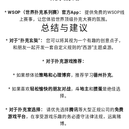
*
WSOP（世界扑克系列赛）官方App：
提供免费的WSOP线
上赛事，让您体验世界顶级扑克大赛的氛围。
总结与建议
*
对于“扑克玄奘”：
您可以将其视为一个有趣的创意点子，
和朋友一起开发一套自定义规则的“西游”主题桌游。
*
对于扑克游戏推荐：
* 如果想体验
策略和心理博弈
，推荐学习
德州扑克
。
* 如果喜欢
轻松愉快的朋友对战
，
斗地主
和
掼蛋
是绝佳选
择。
*
对于扑克室选择：
请优先选择
腾讯
等大型正规公司的
免费
游戏平台
，在享受游戏乐趣的务必遵守法律法规，远离赌
博。