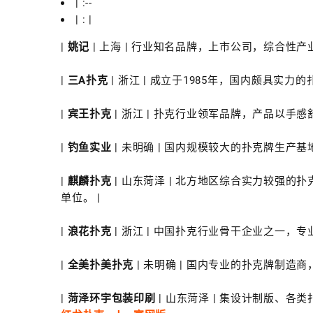
| :--
| : |
|
姚记
| 上海 | 行业知名品牌，上市公司，综合性
|
三A扑克
| 浙江 | 成立于1985年，国内颇具实力
|
宾王扑克
| 浙江 | 扑克行业领军品牌，产品以手感
|
钓鱼实业
| 未明确 | 国内规模较大的扑克牌生产基地
|
麒麟扑克
| 山东菏泽 | 北方地区综合实力较强
单位。 |
|
浪花扑克
| 浙江 | 中国扑克行业骨干企业之一，
|
全美扑美扑克
| 未明确 | 国内专业的扑克牌制造
|
菏泽环宇包装印刷
| 山东菏泽 | 集设计制版、各