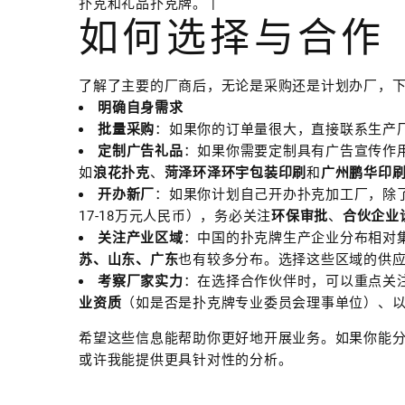
扑克和礼品扑克牌。 |
如何选择与合作
了解了主要的厂商后，无论是采购还是计划办厂，
明确自身需求
批量采购
：如果你的订单量很大，直接联系生产
定制广告礼品
：如果你需要定制具有广告宣传作
如
浪花扑克
、
菏泽环泽环宇包装印刷
和
广州鹏华印
开办新厂
：如果你计划自己开办扑克加工厂，除了
17-18万元人民币），务必关注
环保审批
、
合伙企业
关注产业区域
：中国的扑克牌生产企业分布相对
苏、山东、广东
也有较多分布。选择这些区域的供
考察厂家实力
：在选择合作伙伴时，可以重点关
业资质
（如是否是扑克牌专业委员会理事单位）、
希望这些信息能帮助你更好地开展业务。如果你能
或许我能提供更具针对性的分析。