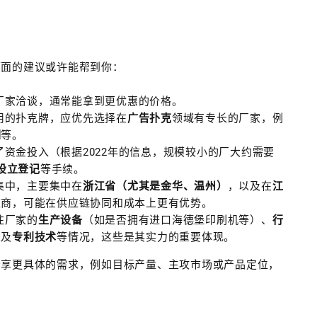
下面的建议或许能帮到你：
厂家洽谈，通常能拿到更优惠的价格。
用的扑克牌，应优先选择在
广告扑克
领域有专长的厂家，例
刷
等。
资金投入（根据2022年的信息，规模较小的厂大约需要
设立登记
等手续。
集中，主要集中在
浙江省（尤其是金华、温州）
，以及在
江
应商，可能在供应链协同和成本上更有优势。
注厂家的
生产设备
（如是否拥有进口海德堡印刷机等）、
行
以及
专利技术
等情况，这些是其实力的重要体现。
分享更具体的需求，例如目标产量、主攻市场或产品定位，