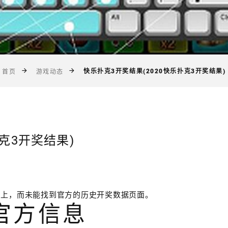
快乐扑克3开奖结果(2020快乐扑克3开奖结果)
首页
游戏动态
克3开奖结果)
绍上，而未能找到官方的历史开奖数据页面。
官方信息