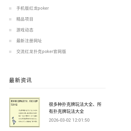
手机版红龙poker
精品项目
游戏动态
最新注册网址
交流红龙扑克poker官网版
最新资讯
很多种扑克牌玩法大全、所
有扑克牌玩法大全
2026-03-02 12:01:50