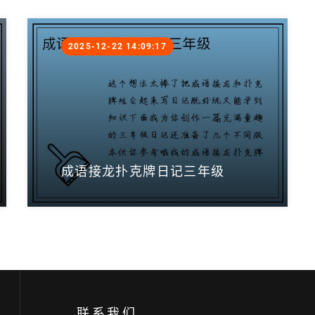
2025-12-22 14:09:17
成语接龙扑克牌日记三年级
联系我们