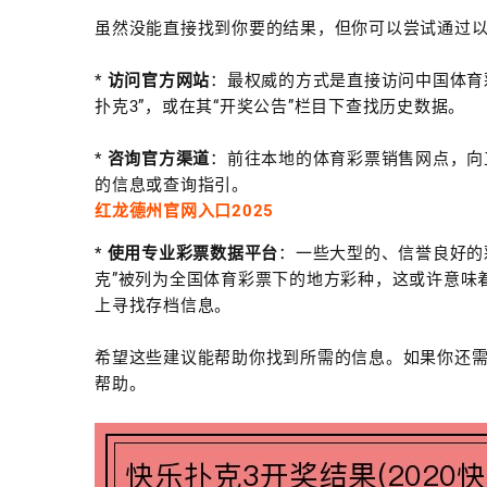
虽然没能直接找到你要的结果，但你可以尝试通过
*
访问官方网站
：最权威的方式是直接访问中国体育彩
扑克3”，或在其“开奖公告”栏目下查找历史数据。
*
咨询官方渠道
：前往本地的体育彩票销售网点，向
的信息或查询指引。
红龙德州官网入口2025
*
使用专业彩票数据平台
：一些大型的、信誉良好的
克”被列为全国体育彩票下的地方彩种，这或许意味
上寻找存档信息。
希望这些建议能帮助你找到所需的信息。如果你还
帮助。