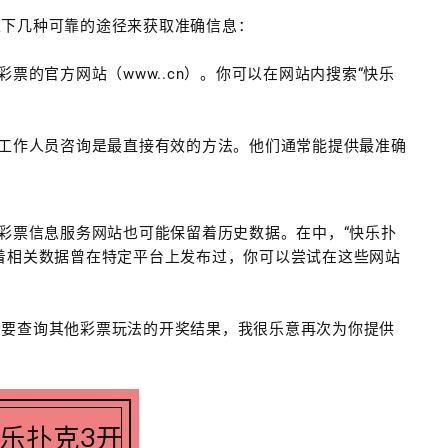
以下几种可靠的途径来获取准确信息：
票的官方网站（www..cn）。你可以在网站内搜索“快乐
工作人员咨询是最直接有效的方法。他们通常能提供最准确
彩票信息服务网站也可能保留着历史数据。在中，“快乐扑
着相关数据曾在特定平台上发布过，你可以尝试在这些网站
需要查询其他彩票玩法的开奖结果，我很乐意再次为你提供