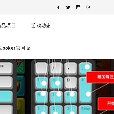
精品项目
游戏动态
poker官网版